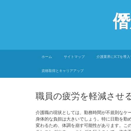
僭
SKIP
ホーム
サイトマップ
介護業界にICTを導
TO
CONTENT
資格取得とキャリアアップ
職員の疲労を軽減させ
介護職の現状としては、勤務時間が不規則なケ
身体的な負担は大きいでしょう。特に日勤を勤
変わるため、体調を崩す可能性があります。こ