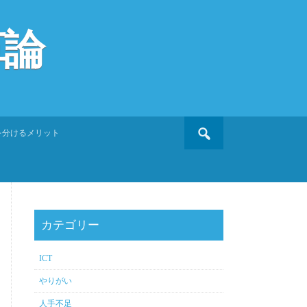
革論
Search
を分けるメリット
for:
カテゴリー
ICT
やりがい
人手不足