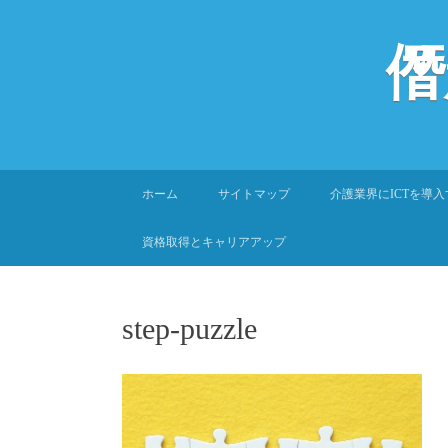
僭
SKIP
ホーム
サイトマップ
介護業界にICTを導
TO
CONTENT
資格取得とキャリアアップ
step-puzzle