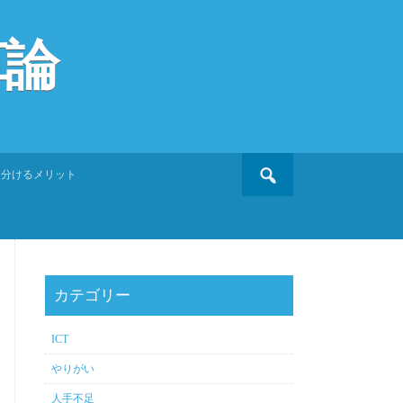
革論
Search
を分けるメリット
for:
カテゴリー
ICT
やりがい
人手不足